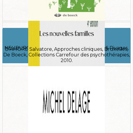
Le couple​
Les nouvelles familles​
NEUBURGER Robert, Paris, Editions Payot § Rivages,
D’AMORE Salvatore, Approches cliniques, Bruxelles,
2014.
De Boeck, Collections Carrefour des psychothérapies,
2010.