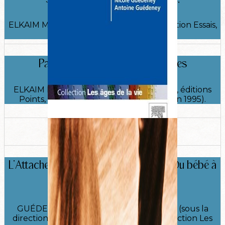
ELKAIM Mony, Paris, éditions Points, collection Essais,
2001 (1re édition 1989).
Panorama des thérapies familiales​
ELKAIM Mony (sous la direction de), Paris, éditions
Points, collection Essais, 2003 (1re édition 1995).
L’Attachement : approche théorique, Du bébé à
la personne âgée
GUÉDENEY Nicole, GUÉDENEY Antoine (sous la
direction de), Paris, Elsevier, Masson, collection Les