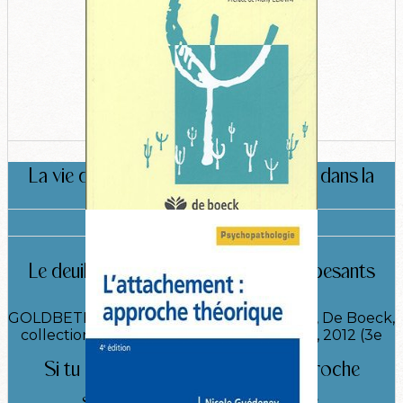
La vie des émotions et l’attachement dans la
famille
Michel Delage
Le deuil impossible, Familles et tiers pesants
GOLDBETER-MERINFELD Edith, Bruxelles, De Boeck,
collection Carrefour des psychothérapies, 2012 (3e
édition, 1re édition 2005).
Si tu m’aimes, ne m’aime pas, Approche
systémique et psychothérapie,